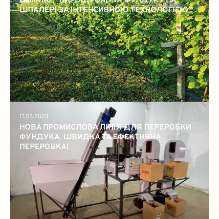
СЕМІНАР “ВИРОЩУВАННЯ ФУНДУКУ НА
ШПАЛЕРІ ЗА ІНТЕНСИВНОЮ ТЕХНОЛОГІЄЮ”
17.03.2023
НОВА ПРОМИСЛОВА ЛІНІЯ ДЛЯ ПЕРЕРОБКИ
ФУНДУКА. ШВИДКА ТА ЕФЕКТИВНА
ПЕРЕРОБКА!