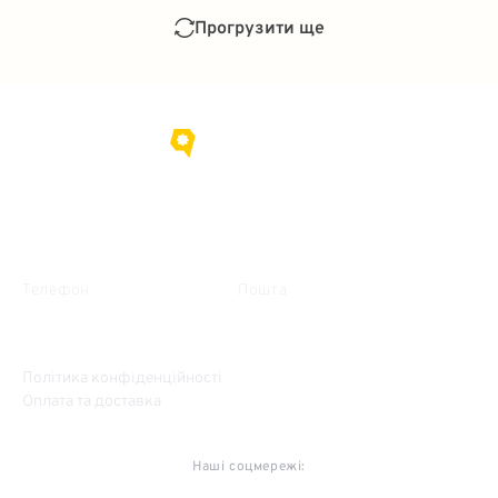
Прогрузити ще
Про нас
Контакти
Телефон
Пошта
+38 (095) 635-15-09
gorihovod@gmail.com
Політика конфіденційності
Оплата та доставка
Наші соцмережі: