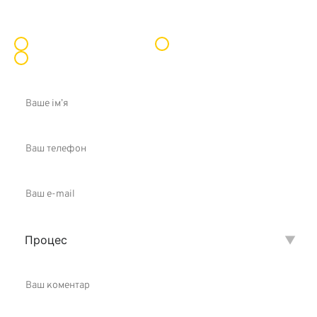
Оберіть тип горіху
Волоський горіх
Фундук
Мигдаль
Процес