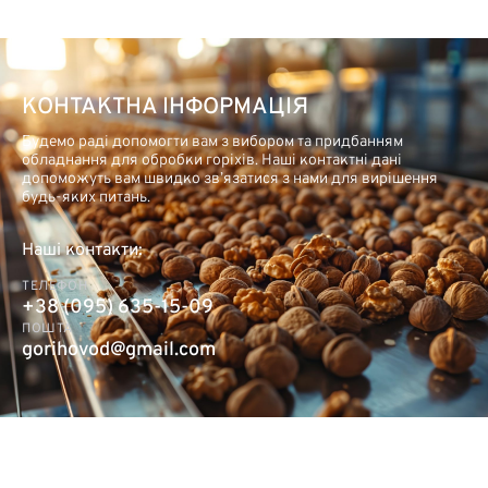
КОНТАКТНА ІНФОРМАЦІЯ
Будемо раді допомогти вам з вибором та придбанням
обладнання для обробки горіхів. Наші контактні дані
допоможуть вам швидко зв’язатися з нами для вирішення
будь-яких питань.
Наші контакти:
ТЕЛЕФОН
+38 (095) 635-15-09
ПОШТА
gorihovod@gmail.com
ОБЕРІТЬ АСОРТИМЕНТ ПРОДУКЦІЇ