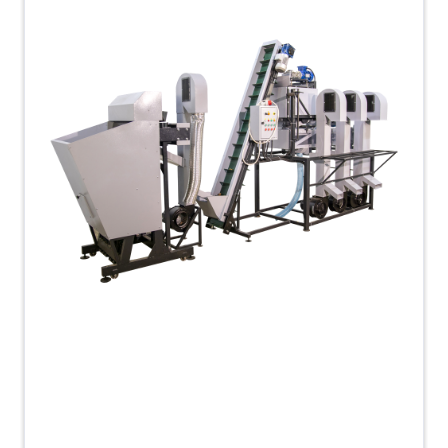
втрати продукції та оптимізувати виробничі
процеси. Лінія може бути адаптована та
укомплектована відповідно до індивідуальних
потреб і технологічних вимог клієнта,
забезпечуючи гнучкість у налаштуванні та
максимальну відповідність специфіці
виробництва.