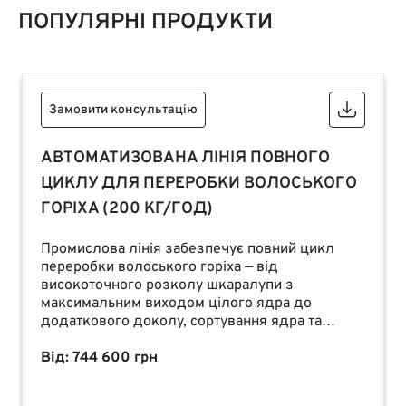
ПОПУЛЯРНІ ПРОДУКТИ
Замовити консультацію
АВТОМАТИЗОВАНА ЛІНІЯ ПОВНОГО
ЦИКЛУ ДЛЯ ПЕРЕРОБКИ ВОЛОСЬКОГО
ГОРІХА (200 КГ/ГОД)
Промислова лінія забезпечує повний цикл
переробки волоського горіха — від
високоточного розколу шкаралупи з
максимальним виходом цілого ядра до
додаткового доколу, сортування ядра та
автоматизованого переміщення сировини між
етапами виробництва. Обладнання поєднує
Від: 744 600 грн
високу продуктивність, точність та
ефективність, що дозволяє мінімізувати