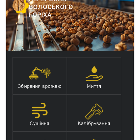
ВОЛОСЬКОГО
ГОРІХА
Збирання врожаю
Миття
Сушіння
Калібрування