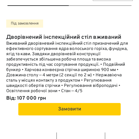
Під замовлення
Дворівнений інспекційний стіл вживаний
Вживаний дворівневий інспекційний стіл призначений для
ефективного сортування ядра волоського горіха, фундука,
ягід та кави. Завдяки дворівневій конструкції
забезпечується збільшена робоча площа та висока
продуктивність під час сортування продукції. • Подвійний
бункер • Харчова конвеєрна стрічка шириною 900 мм •
Довжина столу — 4 метри (2 секції по 2 м) • Нержавіюча
сталь у місцях контакту з продуктом • Регулювання
швидкості обертів стрічки • Регулювання віброподачі •
Освітлення робочої зони • Стан — 4/5
Від: 107 000 грн
Замовити
Тип конвеєра
Матеріал