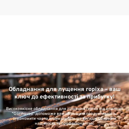
Обладнання для лущення горіха – ваш
ключ до ефективності та прибутку!
Високоякісне обладнання для лущення горіха від компанії
"Gorihovod" допоможе вам збільшити продуктивність,
зекономити час та отримати більше вигоди. Обирайте
надійність та професіоналізм!