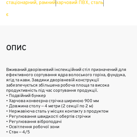
стаціонарний, рамний
харчовий ПВХ, сталь
Можливість регулювання швидкості
є
ОПИС
Вживаний дворівневий інспекційний стіл призначений для
ефективного сортування ядра волоського горіха, фундука,
ягід та кави. Завдяки дворівневій конструкції
забезпечується збільшена робоча площа та висока
продуктивність під час сортування продукції.
• Подвійний бункер
• Харчова конвеєрна стрічка шириною 900 мм
• Довжина столу — 4 метри (2 секції по 2 м)
• Нержавіюча сталь у місцях контакту з продуктом
• Регулювання швидкості обертів стрічки
• Регулювання віброподачі
• Освітлення робочої зони
• Стан — 4/5