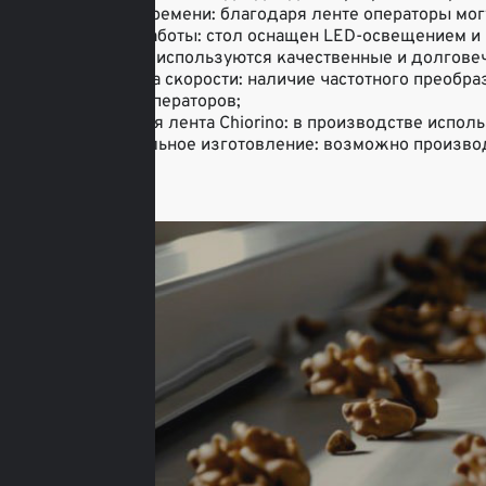
• Экономия времени: благодаря ленте операторы мог
• Удобство работы: стол оснащен LED-освещением и 
• Материалы: используются качественные и долгове
• Регулировка скорости: наличие частотного преобр
количества операторов;
• Конвейерная лента Chiorino: в производстве испол
• Индивидуальное изготовление: возможно производ