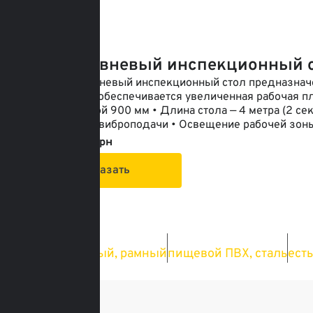
Под заказ
Двухуровневый инспекционный с
Б/у двухуровневый инспекционный стол предназначе
конструкции обеспечивается увеличенная рабочая п
лента шириной 900 мм • Длина стола — 4 метра (2 се
Регулировка виброподачи • Освещение рабочей зоны
От: 107 000 грн
Заказать
Тип конвейера
Материал
Возм
стационарный, рамный
пищевой ПВХ, сталь
есть