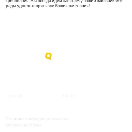
требования. Мы всегда идем навстречу нашим заказчикам и
рады удовлетворить все Ваши пожелания!
О нас
Контакты
Телефон
Почта
+38 (095) 635-15-09
gorihovod@gmail.com
Политика конфиденциальности
Оплата и доставка