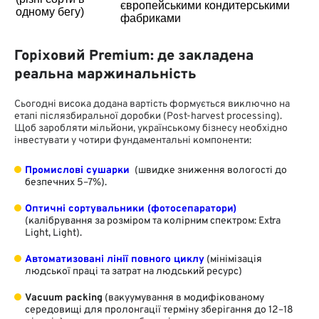
європейськими кондитерськими
одному бегу)
фабриками
Горіховий Premium: де закладена
реальна маржинальність
Сьогодні висока додана вартість формується виключно на
етапі післязбиральної доробки (
Post-harvest processing
).
Щоб заробляти мільйони, українському бізнесу необхідно
інвестувати у чотири фундаментальні компоненти:
Промислові сушарки
(швидке зниження вологості до
безпечних 5–7%).
Оптичні сортувальники
(фотосепаратори)
(калібрування за розміром та колірним спектром:
Extra
Light, Light
).
Автоматизовані лінії повного циклу
(мінімізація
людської праці та затрат на людський ресурс)
Vacuum packing
(вакуумування в модифікованому
середовищі для пролонгації терміну зберігання до 12–18