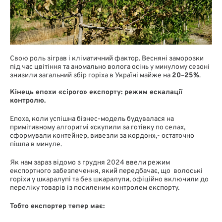
Свою роль зіграв і кліматичний фактор. Весняні заморозки
під час цвітіння та аномально волога осінь у минулому сезоні
знизили загальний збір горіха в Україні майже на
20–25%
.
Кінець епохи «сірого» експорту: режим ескалації
контролю.
Епоха, коли успішна бізнес-модель будувалася на
примітивному алгоритмі «скупили за готівку по селах,
сформували контейнер, вивезли за кордон»,- остаточно
пішла в минуле.
Як нам зараз відомо з грудня 2024 ввели режим
експортного забезпечення, який передбачає, що волоські
горіхи у шкаралупі та без шкаралупи, офіційно включили до
переліку товарів із посиленим контролем експорту.
Тобто експортер тепер має: