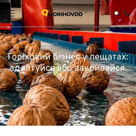
Горіховий бізнес у лещатах:
адаптуйся або закривайся.