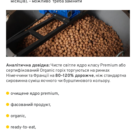
місяців).
– можливо треба замінити
Аналітична довідка:
Чисте світле ядро класу Premium або
сертифікований Organic горіх торгуються на ринках
Німеччини та Франції на
80–120% дорожче
, ніж стандартна
сировинна суміш яєчного чи бурштинового кольору.
очищене ядро premium,
фасований продукт,
organic,
ready-to-eat,