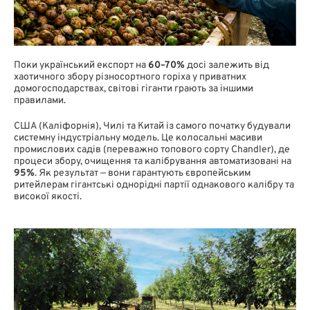
Поки український експорт на
60–70%
досі залежить від
хаотичного збору різносортного горіха у приватних
домогосподарствах, світові гіганти грають за іншими
правилами.
США (Каліфорнія), Чилі та Китай із самого початку будували
системну індустріальну модель. Це колосальні масиви
промислових садів (переважно топового сорту
Chandler
), де
процеси збору, очищення та калібрування автоматизовані на
95%
. Як результат — вони гарантують європейським
ритейлерам гігантські однорідні партії однакового калібру та
високої якості.