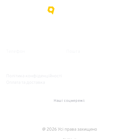
Про нас
Контакти
Телефон
Пошта
+38 (095) 635-15-09
gorihovod@gmail.com
Політика конфіденційності
Оплата та доставка
Наші соцмережі:
@ 2026 Усі права захищено