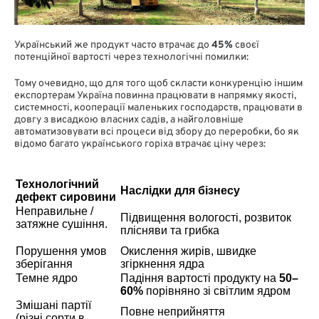
Український же продукт часто втрачає до
45%
своєї
потенційної вартості через технологічні помилки:
Тому очевидно, що для того щоб скласти конкуренцію іншим
експортерам Україна повинна працювати в напрямку якості,
системності, кооперації маленьких господарств, працювати в
довгу з висадкою власних садів, а найголовніше
автоматизовувати всі процеси від збору до переробки, бо як
відомо багато українського горіха втрачає ціну через:
Технологічний
Наслідки для бізнесу
дефект сировини
Неправильне /
Підвищення вологості, розвиток
затяжне сушіння.
плісняви та грибка
Порушення умов
Окислення жирів, швидке
зберігання
згіркнення ядра
Темне ядро
Падіння вартості продукту на
50–
60%
порівняно зі світлим ядром
Змішані партії
Повне неприйняття
(різні сорти в