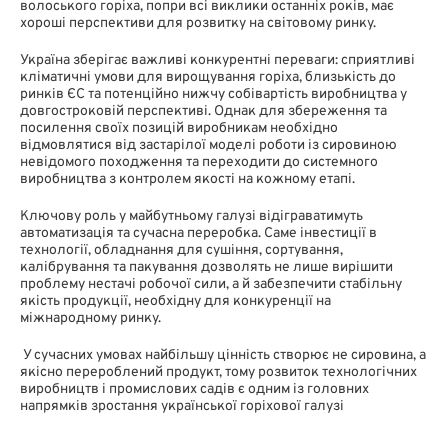
волоського горіха, попри всі виклики останніх років, має
хороші перспективи для розвитку на світовому ринку.
Україна зберігає важливі конкурентні переваги: сприятливі
кліматичні умови для вирощування горіха, близькість до
ринків ЄС та потенційно нижчу собівартість виробництва у
довгостроковій перспективі. Однак для збереження та
посилення своїх позицій виробникам необхідно
відмовлятися від застарілої моделі роботи із сировиною
невідомого походження та переходити до системного
виробництва з контролем якості на кожному етапі.
Ключову роль у майбутньому галузі відіграватимуть
автоматизація та сучасна переробка. Саме інвестиції в
технології, обладнання для сушіння, сортування,
калібрування та пакування дозволять не лише вирішити
проблему нестачі робочої сили, а й забезпечити стабільну
якість продукції, необхідну для конкуренції на
міжнародному ринку.
У сучасних умовах найбільшу цінність створює не сировина, а
якісно перероблений продукт, тому розвиток технологічних
виробництв і промислових садів є одним із головних
напрямків зростання української горіхової галузі