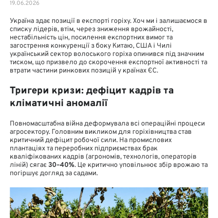
19.06.2026
Україна здає позиції в експорті горіху. Хоч ми і залишаємося в
списку лідерів, втім, через зниження врожайності,
нестабільність цін, посилення експортних вимог та
загострення конкуренції з боку Китаю, США і Чилі
український сектор волоського горіха опинився під значним
тиском, що призвело до скорочення експортної активності та
втрати частини ринкових позицій у країнах ЄС.
Тригери кризи: дефіцит кадрів та
кліматичні аномалії
Повномасштабна війна деформувала всі операційні процеси
агросектору. Головним викликом для горіхівництва став
критичний дефіцит робочої сили. На промислових
плантаціях та переробних підприємствах брак
кваліфікованих кадрів (агрономів, технологів, операторів
ліній) сягає
30–40%
. Це критично уповільнює збір врожаю та
погіршує догляд за садами.