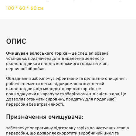
Розміри
100 * 60 * 60 см
ОПИС
Очищувач волоського горіха
— це спеціалізована
установка, призначена для видалення зеленого
околоплідника з плодів волоського горіха на етапі
первинної обробки.
Обладнання забезпечує ефективне та делікатне очищення:
робочі елементи легко відокремлюють зелений
околоплідник від молодих дозрілих горіхів, не
пошкоджуючи шкаралупу та зберігаючи цілісність ядра. Це
дозволяє отримати сировину, придатну для подальшої
переробки без втрати якості.
Призначення очищувача:
забезпечує оперативну підготовку горіха до наступних етапів
переробки, що дозволяє скоротити виробничий цикл та