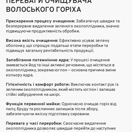
ПЕРЕВАГИ ОЧИЩУВАЧА
ВОЛОСЬКОГО ГОРІХА
Прискорення процесу очищення:
Забезпечує швидке та
безперервне видалення зеленого околоплідника, значно
підвищуючи продуктивність обробки.
Висока якість очищення:
Ефективно усуває зелену
оболонку, що спрощує подальші етапи переробки та
підвищує загальну рентабельність продукції.
Запобігання потемнінню ядра:
У процесі очищення
змивається йод та інші активні речовини, що містяться в
околопліднику, зокрема юглон — основна причина зміни
кольору ядра.
Гігієнічність і комфорт роботи:
Виключає контакт рук із
зеленим околоплідником, який містить юглон і залишає
стійкі забруднення на шкірі.
Функція первинної мийки:
Одночасно очищає горіх від
пилу, бруду та рослинних залишків після збору,
забезпечуючи якісну підготовку сировини.
Перевага у часі переробки:
Своєчасне видалення
околоплідника дозволяє швидше перейти до наступних