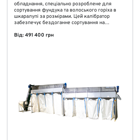
обладнання, спеціально розроблене для
сортування фундука та волоського горіха в
шкаралупі за розмірами. Цей калібратор
забезпечує бездоганне сортування на
необхідні фракції з кроком 1 мм або за
індивідуальним запитом. Кількість фракцій і
Від: 491 400 грн
розміри отворів можуть бути виготовлені під
індивідуальні вимоги, що відповідають
необхідним сортам і розмірам фундука. Один
калібратор може мати до 8 фракцій.