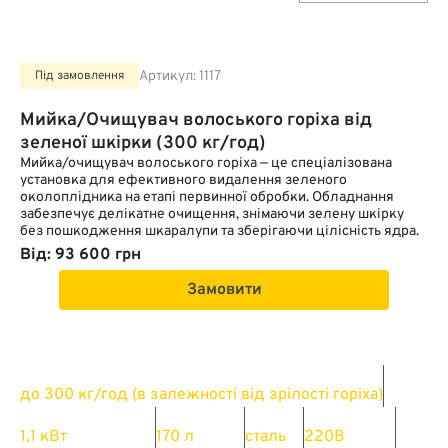
Артикул:
1117
Під замовлення
Мийка/Очищувач волоського горіха від
зеленої шкірки (300 кг/год)
Мийка/очищувач волоського горіха — це спеціалізована
установка для ефективного видалення зеленого
околоплідника на етапі первинної обробки. Обладнання
забезпечує делікатне очищення, знімаючи зелену шкірку
без пошкодження шкаралупи та зберігаючи цілісність ядра.
Від: 93 600 грн
Замовити
Продуктивність
до 300 кг/год (в залежності від зрілості горіха)
Електроспоживання
Об’єм ємності
Матеріал
Комплектація
1,1 кВт
170 л
сталь
220В