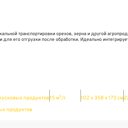
кальной транспортировки орехов, зерна и другой агропро
 и для его отгрузки после обработки. Идеально интегриру
Продуктивность
Габарити
К
кусковых продуктов
15 м³/г
102 х 358 х 173 см
2
ых продуктов