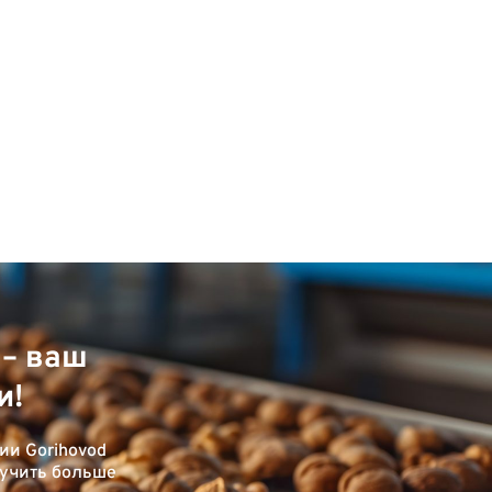
– ваш
и!
и Gorihovod
лучить больше