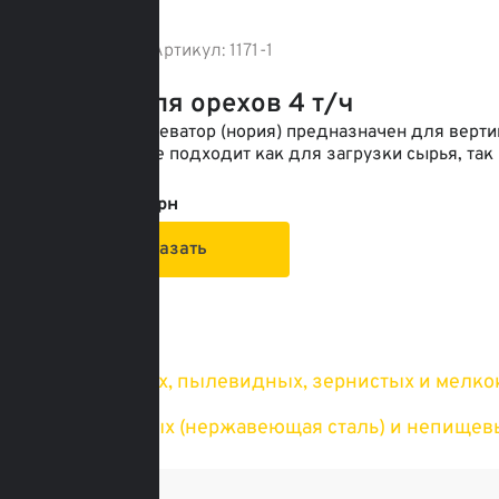
Артикул:
1171-1
Под заказ
Нория для орехов 4 т/ч
Ковшовый элеватор (нория) предназначен для верти
оборудование подходит как для загрузки сырья, так
ч.
От: 170 600 грн
Заказать
Назначение
для сыпучих, пылевидных, зернистых и мелко
Варианты изготовления
для пищевых (нержавеющая сталь) и непищев