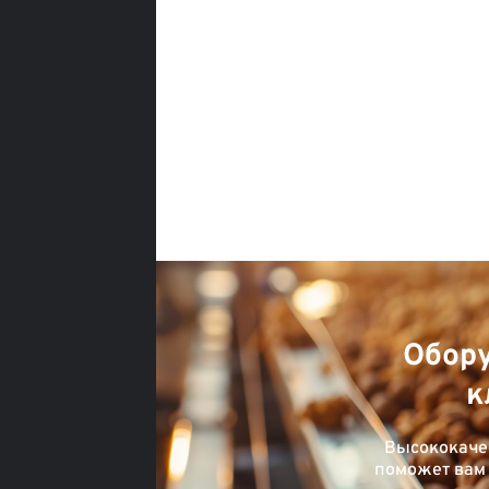
Обор
к
Высококаче
поможет вам 